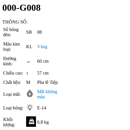
000-G008
THÔNG SỐ:
Số bóng
SB
08
đèn:
Màu kim
KL
Vàng
loại:
Đường
↔
60 cm
kính:
Chiều cao:
↕
57 cm
Chất liệu:
M
Pha lê Tiệp
Mắt không
Loại mắt:
màu
Loại bóng:
E-14
Khối
6,8 kg
lượng: