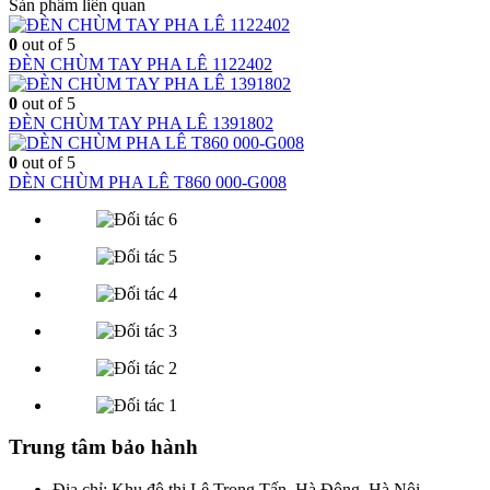
Sản phẩm liên quan
0
out of 5
ĐÈN CHÙM TAY PHA LÊ 1122402
0
out of 5
ĐÈN CHÙM TAY PHA LÊ 1391802
0
out of 5
DÈN CHÙM PHA LÊ T860 000-G008
Trung tâm bảo hành
Địa chỉ: Khu đô thị Lê Trọng Tấn, Hà Đông, Hà Nội