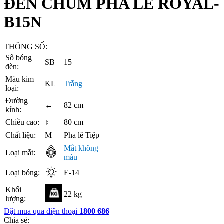
ĐÈN CHÙM PHA LÊ ROYAL-
B15N
THÔNG SỐ:
Số bóng
SB
15
đèn:
Màu kim
KL
Trắng
loại:
Đường
↔
82 cm
kính:
Chiều cao:
↕
80 cm
Chất liệu:
M
Pha lê Tiệp
Mắt không
Loại mắt:
màu
Loại bóng:
E-14
Khối
22 kg
lượng:
Đặt mua qua điện thoại
1800 686
Chia sẻ: