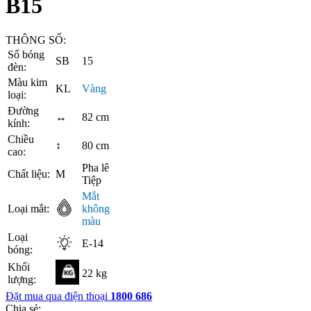
B15
THÔNG SỐ:
Số bóng
SB
15
đèn:
Màu kim
KL
Vàng
loại:
Đường
↔
82 cm
kính:
Chiều
↕
80 cm
cao:
Pha lê
Chất liệu:
M
Tiệp
Mắt
Loại mắt:
không
màu
Loại
E-14
bóng:
Khối
22 kg
lượng:
Đặt mua qua điện thoại
1800 686
Chia sẻ: