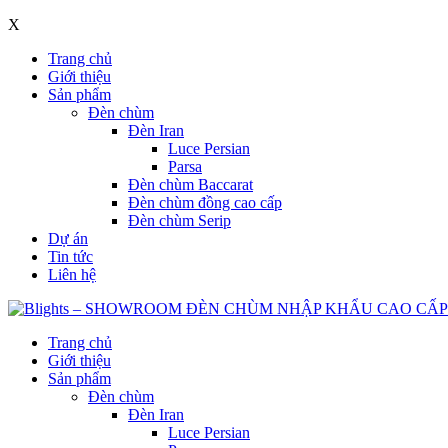
X
Trang chủ
Giới thiệu
Sản phẩm
Đèn chùm
Đèn Iran
Luce Persian
Parsa
Đèn chùm Baccarat
Đèn chùm đồng cao cấp
Đèn chùm Serip
Dự án
Tin tức
Liên hệ
Trang chủ
Giới thiệu
Sản phẩm
Đèn chùm
Đèn Iran
Luce Persian