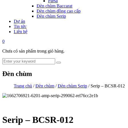
Parsa
Đèn chùm Baccarat
Đèn chùm đồng cao cấp
Đèn chùm Serip
Dự án
Tin tức
Liên hệ
0
Chưa có sản phẩm trong giỏ hàng.
Đèn chùm
Trang chủ
/
Đèn chùm
/
Đèn chùm Serip
/ Serip – BCSR-012
Serip – BCSR-012