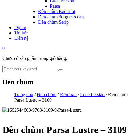
Luce Persian
Parsa
Đèn chùm Baccarat
Đèn chùm đồng cao cấp
Đèn chùm Serip
Dự án
Tin tức
Liên hệ
0
Chưa có sản phẩm trong giỏ hàng.
Đèn chùm
Trang chủ
/
Đèn chùm
/
Đèn Iran
/
Luce Persian
/ Đèn chùm
Parsa Lustre – 3109
Đèn chùm Parsa Lustre – 3109