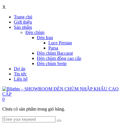
X
Trang chủ
Giới thiệu
Sản phẩm
Đèn chùm
Đèn Iran
Luce Persian
Parsa
Đèn chùm Baccarat
Đèn chùm đồng cao cấp
Đèn chùm Serip
Dự án
Tin tức
Liên hệ
0
Chưa có sản phẩm trong giỏ hàng.