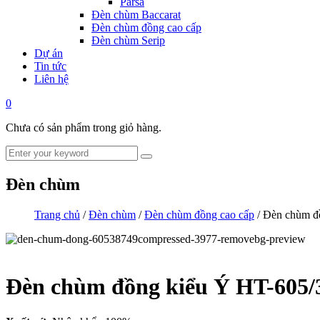
Parsa
Đèn chùm Baccarat
Đèn chùm đồng cao cấp
Đèn chùm Serip
Dự án
Tin tức
Liên hệ
0
Chưa có sản phẩm trong giỏ hàng.
Đèn chùm
Trang chủ
/
Đèn chùm
/
Đèn chùm đồng cao cấp
/ Đèn chùm đ
Đèn chùm đồng kiểu Ý HT-605/