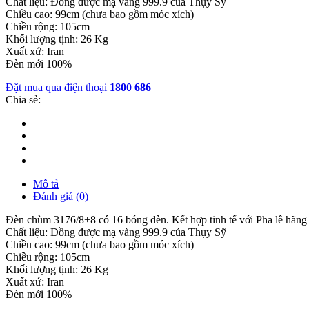
Chất liệu: Đồng được mạ vàng 999.9 của Thụy Sỹ
Chiều cao: 99cm (chưa bao gồm móc xích)
Chiều rộng: 105cm
Khối lượng tịnh: 26 Kg
Xuất xứ: Iran
Đèn mới 100%
Đặt mua qua điện thoại
1800 686
Chia sẻ:
Mô tả
Đánh giá (0)
Đèn chùm 3176/8+8 có 16 bóng đèn. Kết hợp tinh tế với Pha lê hã
Chất liệu: Đồng được mạ vàng 999.9 của Thụy Sỹ
Chiều cao: 99cm (chưa bao gồm móc xích)
Chiều rộng: 105cm
Khối lượng tịnh: 26 Kg
Xuất xứ: Iran
Đèn mới 100%
————–