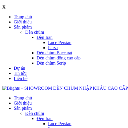
X
Trang chủ
Giới thiệu
Sản phẩm
Đèn chùm
Đèn Iran
Luce Persian
Parsa
Đèn chùm Baccarat
Đèn chùm đồng cao cấp
Đèn chùm Serip
Dự án
Tin tức
Liên hệ
Trang chủ
Giới thiệu
Sản phẩm
Đèn chùm
Đèn Iran
Luce Persian