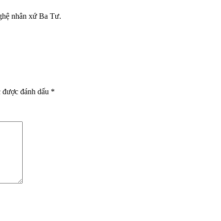
ghệ nhân xứ Ba Tư.
c được đánh dấu
*