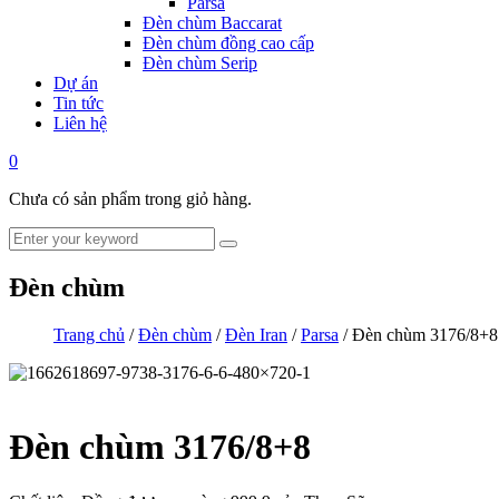
Parsa
Đèn chùm Baccarat
Đèn chùm đồng cao cấp
Đèn chùm Serip
Dự án
Tin tức
Liên hệ
0
Chưa có sản phẩm trong giỏ hàng.
Đèn chùm
Trang chủ
/
Đèn chùm
/
Đèn Iran
/
Parsa
/ Đèn chùm 3176/8+8
Đèn chùm 3176/8+8