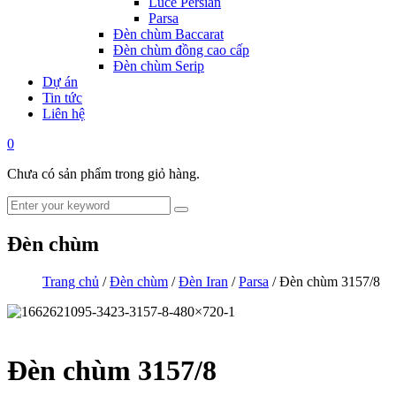
Luce Persian
Parsa
Đèn chùm Baccarat
Đèn chùm đồng cao cấp
Đèn chùm Serip
Dự án
Tin tức
Liên hệ
0
Chưa có sản phẩm trong giỏ hàng.
Đèn chùm
Trang chủ
/
Đèn chùm
/
Đèn Iran
/
Parsa
/ Đèn chùm 3157/8
Đèn chùm 3157/8