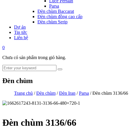
Luce Persian
Parsa
Đèn chùm Baccarat
Đèn chùm đồng cao cấp
Đèn chùm Serip
Dự án
Tin tức
Liên hệ
0
Chưa có sản phẩm trong giỏ hàng.
Đèn chùm
Trang chủ
/
Đèn chùm
/
Đèn Iran
/
Parsa
/ Đèn chùm 3136/66
Đèn chùm 3136/66